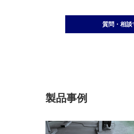
以
質問・相談
上）
の
調
達
製品事例
｜
塗