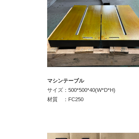
装・
表
面
処
理
マシンテーブル
対
サイズ：500*500*40(W*D*H)
材質 ：FC250
応
2025
年