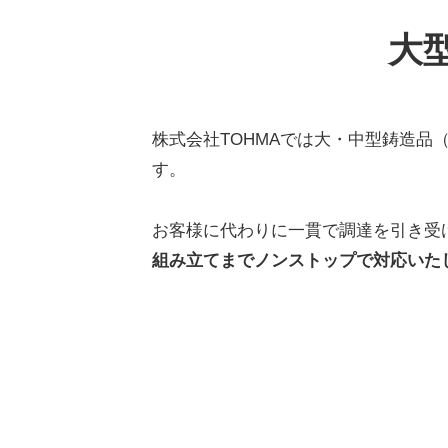
大
大
型
株式会社TOHMAでは大・中型鋳造品（5
鋳
す。
造
お客様に代わりに一貫で調達を引き受
組み立てまでノンストップで対応いた
品
（500
⾓‧
φ300