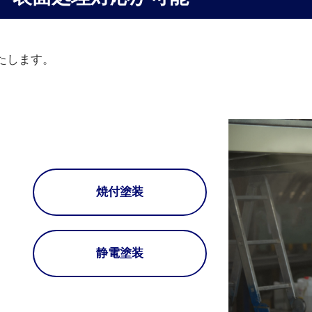
たします。
焼付塗装
静電塗装