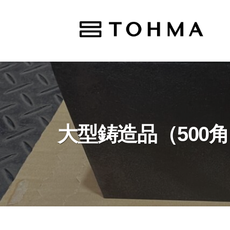
コ
ン
テ
ン
ツ
へ
ス
キ
大型鋳造品（500⾓
ッ
プ