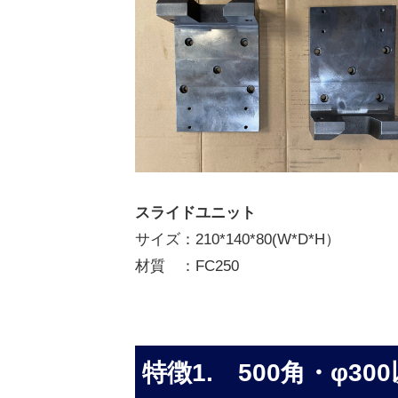
2
月
28
日
by
株
式
会
社
スライドユニット
TOHMA
サイズ：210*140*80(W*D*H）
材質 ：FC250
特徴1. 500⾓・φ3