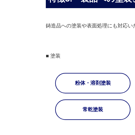
鋳造品への塗装や表面処理にも対応い
■ 塗装
粉体・溶剤塗装
常乾塗装